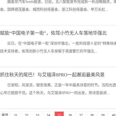
据盖世汽车Seeds报道，日前，五八智能宣布完成新一轮战略融资
金、国舜德茂基金、城西科创母基金、浙江科创母基金、申万长虹...
赋能“中国电子第一街”，佑驾小竹无人车落地华强北
近日，在“中国电子第一街”深圳华强北，一批科技感十足的“特殊快递
技术支持者，佑驾创新小竹无人车穿梭于高度繁忙的华强北...
抓住秋天的尾巴！与艾瑞泽8PRO一起邂逅最美风景
日渐短，风渐凉，银杏渐黄，正是一年中最具诗意的时节。当阳光透
心早已按捺不住。这个秋天，与艾瑞泽8PRO一同出发，将诗意装进...
首页
31
32
33
34
35
36
37
38
39
40