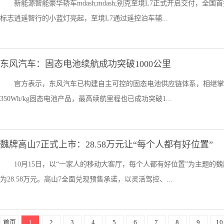
新能源智能豪华轿车mdash;mdash;别克至境L7正式开启交付
标志逍遥智行的小蓝灯亮起，至境L7通过遥控泊车辅...
东风汽车：固态电池续航成功突破1000公里
官方表示，东风汽车已构建自主可控的固态电池供应链体系，相继掌握
350Wh/kg固态电池产品，最高续航里程也已成功突破1...
魏牌高山7正式上市：28.58万元让“每个人都有好位置”
10月15日，以“一家人的移动大客厅，每个人都有好位置”为主题的
为28.58万元。高山7全面兑现预售承诺，以灵活驾控、...
首页
1
2
3
4
5
6
7
8
9
10