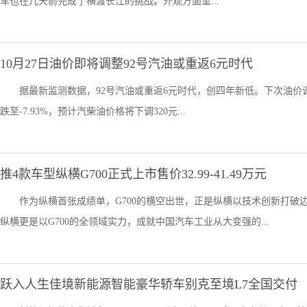
车也在几天前完成了横渡长江的挑战。外观方面呈...
10月27日油价即将调整92号汽油或重返6元时代
据最新监测数据，92号汽油或重返6元时代，创四年新低。下次油价调整
跌至-7.93%，预计汽柴油价格将下调320元...
推4款车型纵横G700正式上市售价32.99-41.49万元
作为纵横首张成绩单，G700的横空出世，正是纵横以技术创新打
纵横更是以G700的全领域实力，成就中国汽车工业从大变强的...
跃入人生佳境新能源智能豪华轿车别克至境L7全国交付