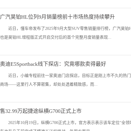
广汽昊铂HL位列9月销量榜前十市场热度持续攀升
近日，懂车帝发布了2025年9月大型SUV零售销量排行榜，广汽昊
也是昊铂HL增程版正式开启交付后的首个完整月度销量表现...
奥迪E5Sportback线下探店：究竟哪款卖得最好
近日，小编专程前往一家奥迪门店探店，目标正是刚上市不久的热门车型—
商场——这里行人不算密集，却处处透着精致感，而...
售32.99万起捷途纵横G700正式上市
2025年10月19日，纵横G700正式上市，官方表示表示该车定位“